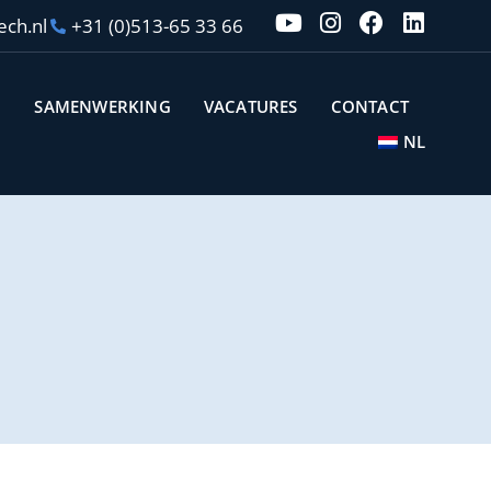
ech.nl
+31 (0)513-65 33 66
N
SAMENWERKING
VACATURES
CONTACT
NL