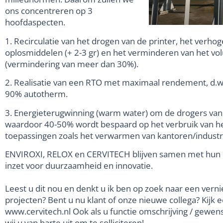
ons concentreren op 3
hoofdaspecten.
1. Recirculatie van het drogen van de printer, het verho
oplosmiddelen (+ 2-3 gr) en het verminderen van het vo
(vermindering van meer dan 30%).
2. Realisatie van een RTO met maximaal rendement, d.w
90% autotherm.
3. Energieterugwinning (warm water) om de drogers van
waardoor 40-50% wordt bespaard op het verbruik van he
toepassingen zoals het verwarmen van kantoren/industr
ENVIROXI, RELOX en CERVITECH blijven samen met hun co
inzet voor duurzaamheid en innovatie.
Leest u dit nou en denkt u ik ben op zoek naar een ver
projecten? Bent u nu klant of onze nieuwe collega? Kijk
www.cervitech.nl Ook als u functie omschrijving / gewenst
wij u van harte uit om te solliciteren!