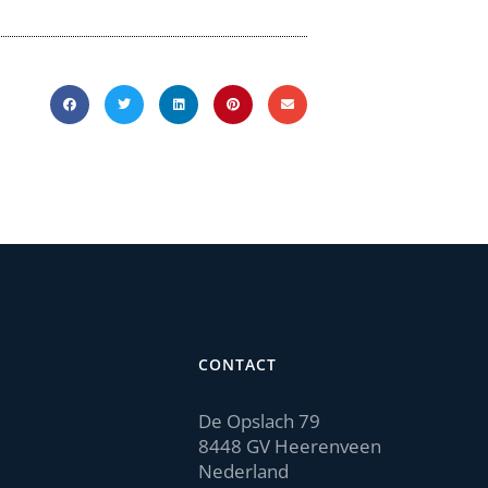
CONTACT
De Opslach 79
8448 GV Heerenveen
Nederland