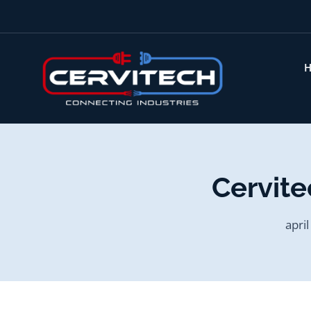
Cervite
apri