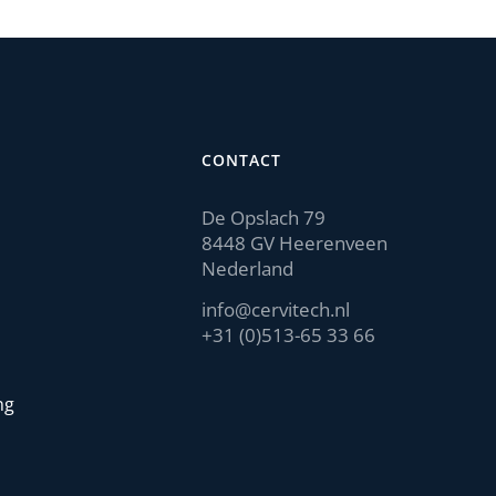
CONTACT
De Opslach 79
8448 GV Heerenveen
Nederland
info@cervitech.nl
+31 (0)513-65 33 66
ng