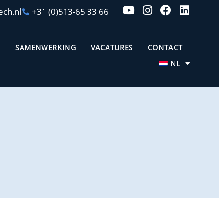
ech.nl
+31 (0)513-65 33 66
N
SAMENWERKING
VACATURES
CONTACT
NL